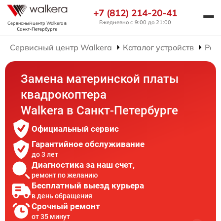
+7 (812) 214-20-41
Ежедневно с 9:00 до 21:00
Сервисный центр Walkera
в
Санкт-Петербурге
Сервисный центр Walkera
Каталог устройств
Рем
Замена материнской платы
квадрокоптера
Walkera в Санкт-Петербурге
Официальный сервис
Гарантийное обслуживание
до 3 лет
Диагностика за наш счет,
ремонт по желанию
Бесплатный выезд курьера
в день обращения
Срочный ремонт
от 35 минут